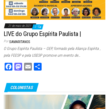
21 de maio de 2021
0
LIVE do Grupo Espírita Paulista |
Por
SAMARITANOS
O Grupo Espírita Paulista – GEP, formado pela Aliança Espírita ,
pela FEESP e pela USESP promove um evento de…
Fa
M
E
Sh
ce
as
m
ar
bo
to
ail
e
COLUNISTAS
ok
do
n