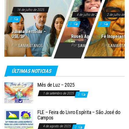
16 de julho de 2025
4 de julho de 2025
2 de julho de 2
0
0
0
Juliana Bertoldo –
USE/SP
Roseli Aparecida
Fé Inoperante
Por
Por
Por
SAMARITANOS
SAMARITANOS
SAMARITAN
ÚLTIMAS NOTICIAS
Mês de Luz – 2025
1 de setembro de 2025
0
FLE – Feira do Livro Espírita – São José do
Campos
4 de agosto de 2025
0