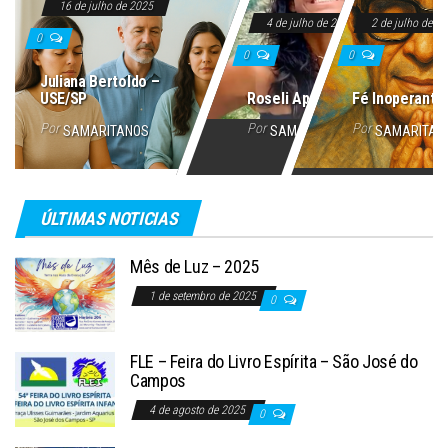
16 de julho de 2025
4 de julho de 2025
2 de julho de 2
0
0
0
Juliana Bertoldo –
USE/SP
Roseli Aparecida
Fé Inoperante
Por
Por
Por
SAMARITANOS
SAMARITANOS
SAMARITAN
ÚLTIMAS NOTICIAS
Mês de Luz – 2025
1 de setembro de 2025
0
FLE – Feira do Livro Espírita – São José do
Campos
4 de agosto de 2025
0