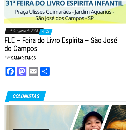
4 de agosto de 2025
0
FLE – Feira do Livro Espírita – São José
do Campos
Por
SAMARITANOS
Fa
M
E
Sh
ce
as
m
ar
bo
to
ail
e
COLUNISTAS
ok
do
n