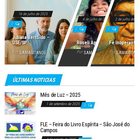
16 de julho de 2025
4 de julho de 2025
2 de julho de 2
0
0
0
Juliana Bertoldo –
USE/SP
Roseli Aparecida
Fé Inoperante
Por
Por
Por
SAMARITANOS
SAMARITANOS
SAMARITAN
ÚLTIMAS NOTICIAS
Mês de Luz – 2025
1 de setembro de 2025
0
FLE – Feira do Livro Espírita – São José do
Campos