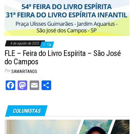
4 de agosto de 2025
0
FLE – Feira do Livro Espírita – São José
do Campos
Por
SAMARITANOS
Fa
M
E
Sh
ce
as
m
ar
bo
to
ail
e
COLUNISTAS
ok
do
n