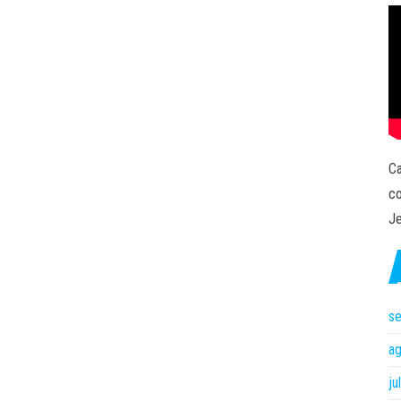
Ca
co
Je
s
a
ju