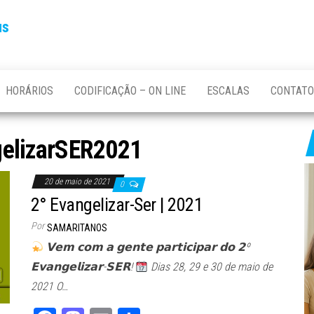
us
HORÁRIOS
CODIFICAÇÃO – ON LINE
ESCALAS
CONTATO
elizarSER2021
20 de maio de 2021
0
2° Evangelizar-Ser | 2021
Por
SAMARITANOS
𝗩𝗲𝗺 𝗰𝗼𝗺 𝗮 𝗴𝗲𝗻𝘁𝗲 𝗽𝗮𝗿𝘁𝗶𝗰𝗶𝗽𝗮𝗿 𝗱𝗼 𝟮º
𝗘𝘃𝗮𝗻𝗴𝗲𝗹𝗶𝘇𝗮𝗿-𝗦𝗘𝗥!
Dias 28, 29 e 30 de maio de
2021 O…