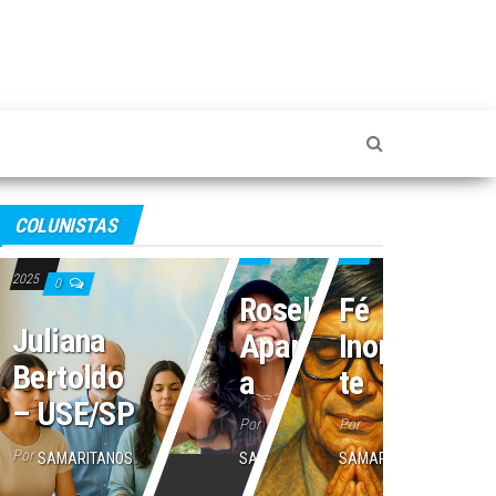
4 de julho de 2025
2 de julho de 2025
COLUNISTAS
16 de julho de
0
0
2025
0
Roseli
Fé
Juliana
Aparecid
Inoperan
Bertoldo
a
te
– USE/SP
Por
Por
Por
SAMARITANOS
SAMARITANOS
SAMARITANOS