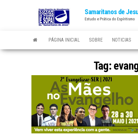
Skip
Samaritanos de Jes
to
Estudo e Prática do Espíritismo
the
content
PÁGINA INICIAL
SOBRE
NOTICIAS
Tag:
evang