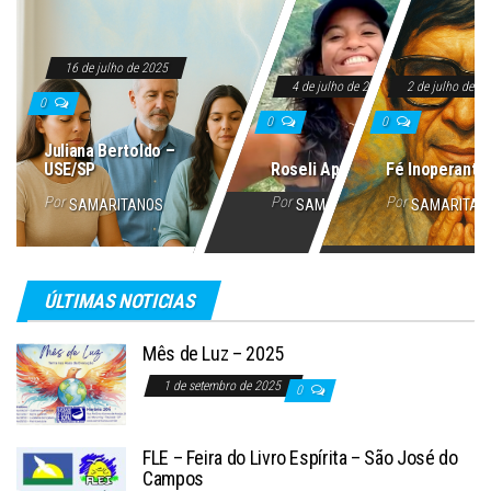
16 de julho de 2025
4 de julho de 2025
2 de julho de 2
0
0
0
Juliana Bertoldo –
USE/SP
Roseli Aparecida
Fé Inoperante
Por
Por
Por
SAMARITANOS
SAMARITANOS
SAMARITAN
ÚLTIMAS NOTICIAS
Mês de Luz – 2025
1 de setembro de 2025
0
FLE – Feira do Livro Espírita – São José do
Campos