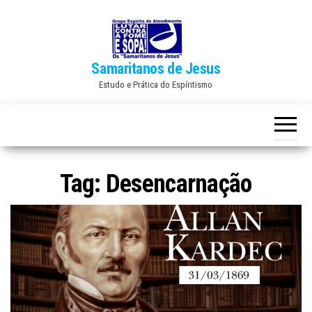
Skip
to
the
Samaritanos de Jesus
content
Estudo e Prática do Espíritismo
Tag:
Desencarnação