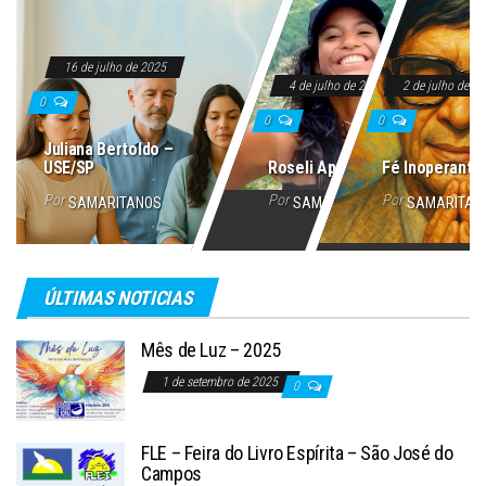
16 de julho de 2025
4 de julho de 2025
2 de julho de 2
0
0
0
Juliana Bertoldo –
USE/SP
Roseli Aparecida
Fé Inoperante
Por
Por
Por
SAMARITANOS
SAMARITANOS
SAMARITAN
ÚLTIMAS NOTICIAS
Mês de Luz – 2025
1 de setembro de 2025
0
FLE – Feira do Livro Espírita – São José do
Campos